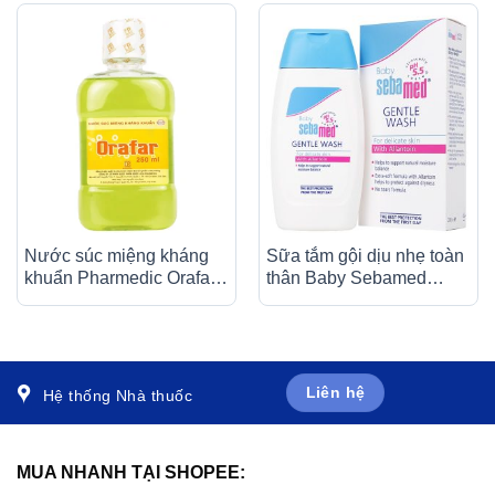
Nước súc miệng kháng
Sữa tắm gội dịu nhẹ toàn
khuẩn Pharmedic Orafar
thân Baby Sebamed
250ml ngừa sâu răng,
Gentle Wash pH5.5 giúp
bảo vệ men răng
làm sạch bụi bẩn bám
trên da bé (200ml)
Liên hệ
Hệ thống Nhà thuốc
MUA NHANH TẠI SHOPEE: