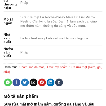
xứ
Pháp
thương
hiệu
Sữa rửa mặt La Roche-Posay Mela B3 Gel Micro-
Mô tả
Peeling Clarifying là sữa rửa mặt làm sạch da, giúp
ngắn
mờ thâm nám, dưỡng da sáng và đều màu.
Nhà
sản
La Roche-Posay Laboratoire Dermatologique
xuất
Nước
sản
Pháp
xuất
Danh mục:
Chăm sóc da mặt
,
Dược mỹ phẩm
,
Sữa rửa mặt (Kem, gel,
sữa)
Mô tả sản phẩm
Sữa rửa mặt mờ thâm nám, dưỡng da sáng và đều