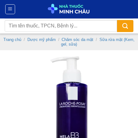
Chuyển
đến
nội
Tìm
dung
kiếm:
Trang chủ
/
Dược mỹ phẩm
/
Chăm sóc da mặt
/
Sữa rửa mặt (Kem,
gel, sữa)