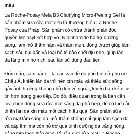
màu
La Roche-Posay Mela B3 Clarifying Micro-Peeling Gel là
sản phẩm sữa rửa mặt đến từ thương hiệu La Roche-
Posay của Pháp. Sản phẩm có chứa thành phần độc
quyền Melasyl kết hợp với Niacinamide hỗ trợ dưỡng
sáng, làm mờ thâm nám và thâm mụn, đồng thười giúp làm
sạch sâu bụi bẩn và loại bỏ tế bào chết dịu nhẹ, giúp làn
da láng mịn hơn chỉ sau lần sử dụng đầu tiên.
Đốm nâu, sạm nám… là các vấn đề da phổ biến ở phụ nữ
Châu Á, khiến làn da trở nên xỉn màu và thiếu sức sống,
gây ảnh hưởng không nhỏ đến vẻ ngoài, khiến bạn kém tự
tin hơn trong giao tiếp. Do đó, điều quan trọng là bạn cần
lựa chọn đúng sữa rửa mặt sáng da phù hợp, để có thể cải
thiện làn da xỉn màu một cách hiệu quả. Sản phẩm sữa
rửa mặt làm sáng da, mờ thâm không chỉ giúp làm sạch da
và cấp ẩm, mà còn hỗ trợ quá trình dưỡng da trắng hồng,
sáng mịn theo thời gian. Vì vậy, sữa rửa mặt La Roche-