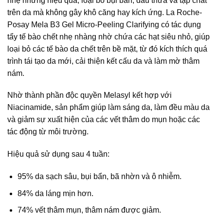
nhẹ nhưng hiệu quả, loại bỏ bụi bẩn, dầu thừa và tạp chất
trên da mà không gây khô căng hay kích ứng. La Roche-
Posay Mela B3 Gel Micro-Peeling Clarifying có tác dụng
tẩy tế bào chết nhẹ nhàng nhờ chứa các hạt siêu nhỏ, giúp
loại bỏ các tế bào da chết trên bề mặt, từ đó kích thích quá
trình tái tạo da mới, cải thiện kết cấu da và làm mờ thâm
nám.
Nhờ thành phần độc quyền Melasyl kết hợp với
Niacinamide, sản phẩm giúp làm sáng da, làm đều màu da
và giảm sự xuất hiện của các vết thâm do mụn hoặc các
tác động từ môi trường.
Hiệu quả sử dụng sau 4 tuần:
95% da sạch sâu, bụi bẩn, bã nhờn và ô nhiễm.
84% da láng mịn hơn.
74% vết thâm mụn, thâm nám được giảm.