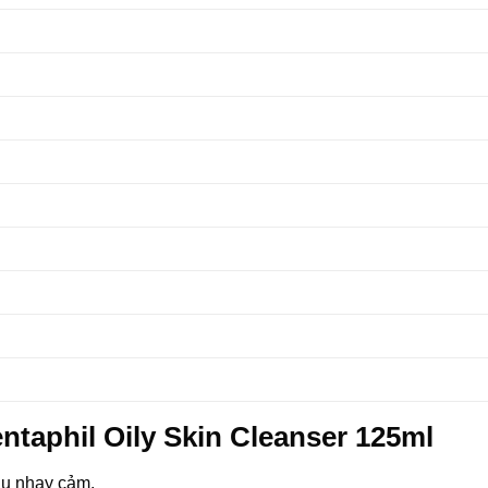
taphil Oily Skin Cleanser 125ml
ầu nhạy cảm.