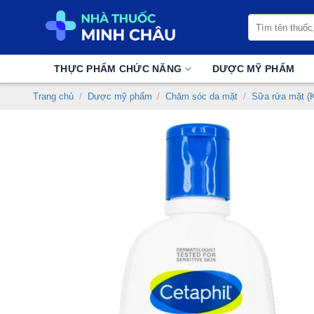
Chuyển
Tìm
đến
kiếm:
nội
dung
THỰC PHẨM CHỨC NĂNG
DƯỢC MỸ PHẨM
Trang chủ
/
Dược mỹ phẩm
/
Chăm sóc da mặt
/
Sữa rửa mặt (K