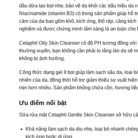
dầu dừa tạo bọt nhẹ, bảo vệ da khỏi các dấu hiệu da 
Niacinamide (vitamin B3) có trong sản phẩm giúp hỗ t
cảm của da bao gồm khô, kích ứng, thô ráp, căng kích 
nghiệm và được chứng minh lâm sàng là an toàn cho 
Cetaphil Oily Skin Cleanser có độ PH tương đồng với 
thường xuyên, bạn không cần phải lo lắng làn da sẽ 
không bị ảnh hưởng.
Công thức dạng gel ít bọt giúp làm sạch sâu da, loại 
nhiên của da, đồng thời hỗ trợ giảm thiểu sự xuất hi
mịn hơn nhiều. Sản phẩm không chứa cồn, hương liệu
Ưu điểm nổi bật
Sữa rửa mặt Cetaphil Gentle Skin Cleanser sở hữu cá
Khả năng làm sạch da dịu nhẹ, loại bỏ nhanh chóng 
kích ứng hoặc dị ứng.