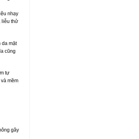
iệu nhạy
 liễu thử
h da mặt
da cũng
ẩm tự
ng và mềm
không gây