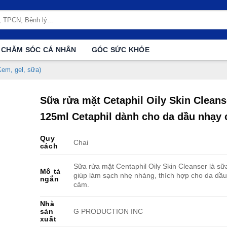
CHĂM SÓC CÁ NHÂN
GÓC SỨC KHỎE
em, gel, sữa)
Sữa rửa mặt Cetaphil Oily Skin Cleans
125ml Cetaphil dành cho da dầu nhạy
Quy
Chai
cách
Sữa rửa mặt Centaphil Oily Skin Cleanser là sữ
Mô tả
giúp làm sạch nhẹ nhàng, thích hợp cho da dầ
ngắn
cảm.
Nhà
sản
G PRODUCTION INC
xuất