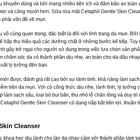
u khuyên dùng và bởi mang nhiều tiện ích và đảm bảo an toàn v
mịn và căng mướt hơn. Sữa rửa mặt Cetaphil Gentle Skin Clean
p phải vấn đề về mụn.
vô cùng quan trọng, đặc biệt là đối với tình trạng da mụn. Bởi 
hể hấp thu hiệu quả các dưỡng chất ở những bước kế tiếp. Tuy 
ình gây trở ngại cho người sử dụng trong việc lựa chọn sản ph
 chăm sóc da có thành phần dịu nhẹ, an toàn cho da dầu nhạy 
xuất lý tưởng đến bạn.
mới được đánh giá rất cao bởi sự lành tính, khả năng làm sạch 
hiễm trên da mụn. Với có công thức dịu nhẹ, lành tính, lý tưởng 
 làm sạch sâu, loại bỏ bụi bẩn, thu nhỏ lỗ chân lông và duy tr
Cetaphil Gentle Skin Cleanser có dạng nắp bật tiện lợi, thuận t
 Skin Cleanser
c khoa học dịu lành cho làn da nhạy cảm với thành phần làm s