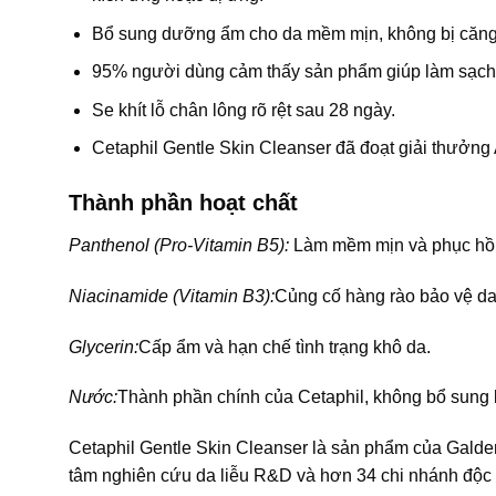
Bổ sung dưỡng ẩm cho da mềm mịn, không bị căng t
95% người dùng cảm thấy sản phẩm giúp làm sạch 
Se khít lỗ chân lông rõ rệt sau 28 ngày.
Cetaphil Gentle Skin Cleanser đã đoạt giải thưởng
Thành phần hoạt chất
Panthenol (Pro-Vitamin B5):
Làm mềm mịn và phục hồi
Niacinamide (Vitamin B3):
Củng cố hàng rào bảo vệ d
Glycerin:
Cấp ẩm và hạn chế tình trạng khô da.
Nước:
Thành phần chính của Cetaphil, không bổ sung 
Cetaphil Gentle Skin Cleanser là sản phẩm của Galder
tâm nghiên cứu da liễu R&D và hơn 34 chi nhánh độc q