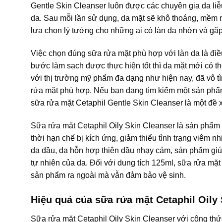
Gentle Skin Cleanser luôn được các chuyên gia da liễ
da. Sau mỗi lần sử dụng, da mặt sẽ khô thoáng, mềm 
lựa chọn lý tưởng cho những ai có làn da nhờn và gặ
Việc chọn đúng sữa rửa mặt phù hợp với làn da là điều 
bước làm sạch được thực hiện tốt thì da mặt mới có t
với thị trường mỹ phẩm đa dạng như hiện nay, đã vô t
rửa mặt phù hợp. Nếu bạn đang tìm kiếm một sản phẩm
sữa rửa mặt Cetaphil Gentle Skin Cleanser là một đề 
Sữa rửa mặt Cetaphil Oily Skin Cleanser là sản phẩm 
thời hạn chế bị kích ứng, giảm thiểu tình trạng viêm n
da dầu, da hỗn hợp thiên dầu nhạy cảm, sản phẩm giúp
tự nhiên của da. Đối với dung tích 125ml, sữa rửa mặt 
sản phẩm ra ngoài mà vẫn đảm bảo vệ sinh.
Hiệu quả của sữa rửa mặt Cetaphil Oily
Sữa rửa mặt Cetaphil Oily Skin Cleanser với công thứ