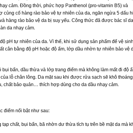
nhạy cảm. Đồng thời, phức hợp Panthenol (pro-vitamin B5) và
rợ củng cố hàng rào bảo vệ tự nhiên của da, ngăn ngừa 5 dấu h
và hàng rào bảo vệ da bị suy yếu. Công thức đã được bác sĩ da
làn da nhạy cảm.
độ pH tự nhiên của da. Vì thế, khi sử dụng sản phẩm để vệ sin
mất cân bằng độ pH hoặc độ ẩm, lớp dầu nhờn tự nhiên bảo vệ 
bỏ bụi bẩn, dầu thừa và lớp trang điểm mà không làm mất đi độ 
ện của lỗ chân lông. Da mặt sau khi được rửa sạch sẽ khô thoá
, chất bảo quản… thích hợp dùng cho da dầu nhạy cảm.
c điểm nổi bật như sau:
tạp chất, bụi bẩn, bã nhờn dư thừa tích tụ trên bề mặt da mà 