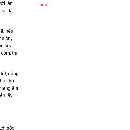
ới làn
Thuốc
ser là
lẽ, nếu
nhiên,
ẩm sữa
cảm, thì
tốt, đồng
cho cho
ì màng ẩm
iện lấy
ạch gốc