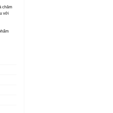
và chăm
u với
 phẩm