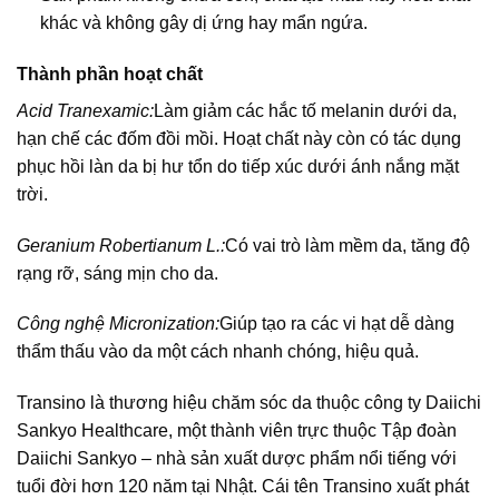
khác và không gây dị ứng hay mẩn ngứa.
Thành phần hoạt chất
Acid Tranexamic:
Làm giảm các hắc tố melanin dưới da,
hạn chế các đốm đồi mồi. Hoạt chất này còn có tác dụng
phục hồi làn da bị hư tổn do tiếp xúc dưới ánh nắng mặt
trời.
Geranium Robertianum L.:
Có vai trò làm mềm da, tăng độ
rạng rỡ, sáng mịn cho da.
Công nghệ Micronization:
Giúp tạo ra các vi hạt dễ dàng
thẩm thấu vào da một cách nhanh chóng, hiệu quả.
Transino là thương hiệu chăm sóc da thuộc công ty Daiichi
Sankyo Healthcare, một thành viên trực thuộc Tập đoàn
Daiichi Sankyo – nhà sản xuất dược phẩm nổi tiếng với
tuổi đời hơn 120 năm tại Nhật. Cái tên Transino xuất phát