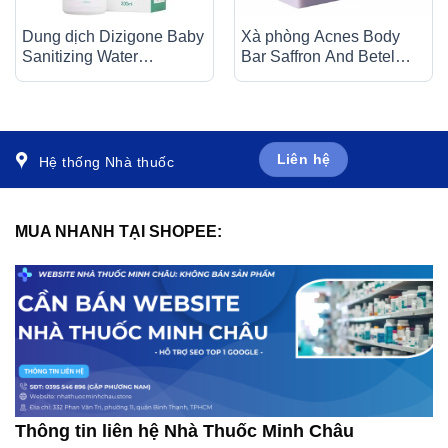
Dung dịch Dizigone Baby
Xà phòng Acnes Body
Sanitizing Water
Bar Saffron And Betel
Terrapharm giúp làm
Leaf làm sạch da, ngừa
sạch, kháng khuẩn, làm
mụn, mờ thâm (75g)
dịu da (300ml)
Liên hệ
Hệ thống Nhà thuốc
MUA NHANH TẠI SHOPEE:
Thông tin liên hệ Nhà Thuốc Minh Châu