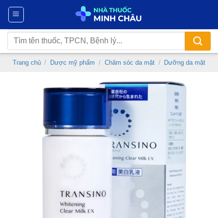
Chuyển
đến
nội
Tìm
dung
kiếm:
Trang chủ
/
Dược mỹ phẩm
/
Chăm sóc da mặt
/
Dưỡng da mặt