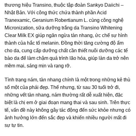
thương hiệu Transino, thuộc tập đoàn Sankyo Daiichi –
Nhật Bản. Với công thức chứa thành phần Acid
Tranexamic, Geranium Robertianum L. cùng công nghệ
Micronization, sữa dưỡng trắng da Transino Whitening
Clear Milk EX giúp ngăn ngừa tàn nhang, ức chế sự hình
thành của hắc tố melanin. Đồng thời tăng cường độ ẩm
cho da, cung cấp dưỡng chất cần thiết nuôi dưỡng các tế
bào da để làm chậm quá trình lão hóa, giúp làn da trở nên
mềm mại, sáng mịn và rạng rỡ.
Tình trạng nám, tàn nhang chính là một trong những kẻ thù
số một của phái đẹp. Thế nhưng, từ sau 30 tuổi trở đi,
những vết tàn nhang, nám thường rất dễ xuất hiện, đặc
biệt là chị em ở giai đoạn mang thai và sau sinh. Trên thực
tế, vấn đề này không gây tác động đến sức khỏe nhưng có
ảnh hưởng lớn đến sắc đẹp và khiến nhiều người mất đi
sự tự tin.