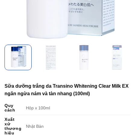
Sữa dưỡng trắng da Transino Whitening Clear Milk EX
ngăn ngừa nám và tàn nhang (100ml)
Quy
Hộp x 100ml
cách
Xuất
xứ
Nhật Bản
thương
hiệu