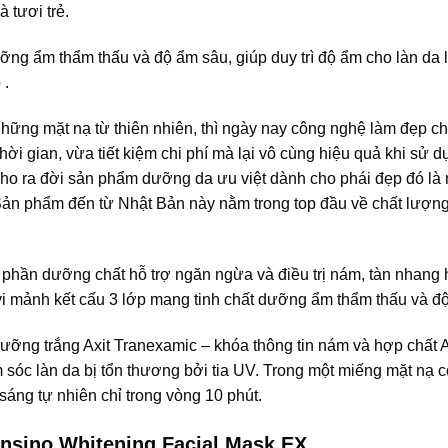
 tươi trẻ.
ưỡng ẩm thẩm thấu và độ ẩm sâu, giúp duy trì độ ẩm cho làn da 
 .
ững mặt nạ từ thiên nhiên, thì ngày nay công nghệ làm đẹp ch
i gian, vừa tiết kiệm chi phí mà lại vô cùng hiệu quả khi sử d
cho ra đời sản phẩm dưỡng da ưu việt dành cho phái đẹp đó là
Sản phẩm đến từ Nhật Bản này nằm trong top đầu về chất lượn
phần dưỡng chất hỗ trợ ngăn ngừa và điều trị nám, tàn nhang 
ơ vi mảnh kết cấu 3 lớp mang tinh chất dưỡng ẩm thẩm thấu và đ
ỡng trắng Axit Tranexamic – khóa thông tin nám và hợp chất A
m sóc làn da bị tổn thương bởi tia UV. Trong một miếng mặt nạ 
sáng tự nhiên chỉ trong vòng 10 phút.
ansino Whitening Facial Mask EX