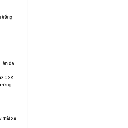
 trắng
 làn da
izic 2K –
 dưỡng
y mát xa