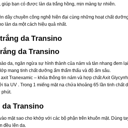
, giúp bạn có được làn da trắng hồng, mịn màng tự nhiên.
ên dây chuyền công nghệ hiện đại cùng những hoạt chất dưỡng
ho làn da một cách hiệu quả nhất.
 trắng da Transino
trắng da Transino
bào da, ngăn ngừa sự hình thành của nám và tàn nhang đem lại
3 lớp mang tinh chất dưỡng ẩm thẩm thấu và độ ẩm sâu.
xit Tranexamic – khóa thông tin nám và hợp chất Axit Glycyrrh
ởi tia UV . Trong 1 miếng mặt nạ chứa khoảng 65 lần tinh chất
 phút.
 da Transino
vào mặt sao cho khớp với các bộ phận trên khuôn mặt. Dùng ta
m đều lên da.