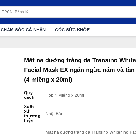
CHĂM SÓC CÁ NHÂN
GÓC SỨC KHỎE
Mặt nạ dưỡng trắng da Transino Whit
Facial Mask EX ngăn ngừa nám và tàn
(4 miếng x 20ml)
Quy
Hộp 4 Miếng x 20ml
cách
Xuất
xứ
Nhật Bản
thương
hiệu
Mặt nạ dưỡng trắng da Transino Whitening Fa