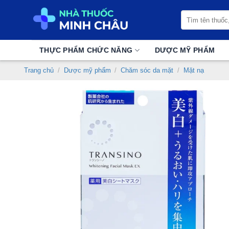
Chuyển
Tìm
đến
kiếm:
nội
dung
THỰC PHẨM CHỨC NĂNG
DƯỢC MỸ PHẨM
Trang chủ
/
Dược mỹ phẩm
/
Chăm sóc da mặt
/
Mặt nạ