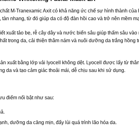
chất M-Tranexamic Axit có khả năng ức chế sự hình thành của 
tàn nhang, từ đó giúp da có độ đàn hồi cao và trở nên mềm mạ
iết xuất tảo bẹ, rễ cây dây và nước biển sâu giúp thấm sâu vào
i chất trong da, cải thiện thâm nám và nuôi dưỡng da trắng hồng 
xuất bằng lớp vải lyocell không dệt. Lyocell được lấy từ thâ
ng da và tạo cảm giác thoải mái, dễ chịu sau khi sử dụng.
ưu điểm nổi bật như sau:
ả.
ạnh, dưỡng da căng mịn, đẩy lùi quá trình lão hóa da.