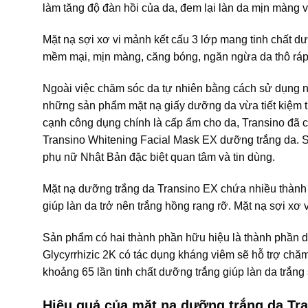
làm tăng độ đàn hồi của da, đem lại làn da mịn màng và
Mặt nạ sợi xơ vi mảnh kết cấu 3 lớp mang tinh chất d
mềm mại, mịn màng, căng bóng, ngăn ngừa da thô ráp
Ngoài việc chăm sóc da tự nhiên bằng cách sử dụng nh
những sản phẩm mặt nạ giấy dưỡng da vừa tiết kiệm thờ
cạnh công dụng chính là cấp ẩm cho da, Transino đã 
Transino Whitening Facial Mask EX dưỡng trắng da. 
phụ nữ Nhật Bản đặc biệt quan tâm và tin dùng.
Mặt nạ dưỡng trắng da Transino EX chứa nhiều thành 
giúp làn da trở nên trắng hồng rạng rỡ. Mặt nạ sợi x
Sản phẩm có hai thành phần hữu hiệu là thành phần dư
Glycyrrhizic 2K có tác dụng kháng viêm sẽ hỗ trợ chă
khoảng 65 lần tinh chất dưỡng trắng giúp làn da trắng 
Hiệu quả của mặt nạ dưỡng trắng da Tr