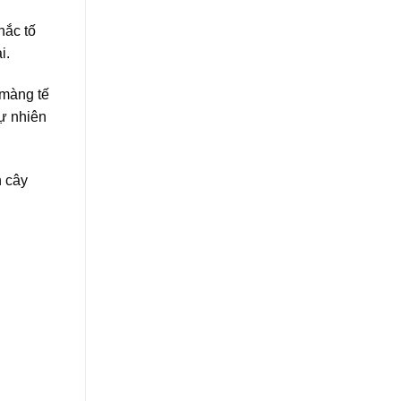
hắc tố
i.
 màng tế
tự nhiên
n cây