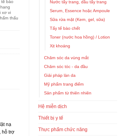
 tế bào
Nước tẩy trang, dầu tẩy trang
nhang
Serum, Essence hoặc Ampoule
 xơ vi
thẩm thấu
Sữa rửa mặt (Kem, gel, sữa)
Tẩy tế bào chết
Toner (nước hoa hồng) / Lotion
Xịt khoáng
Chăm sóc da vùng mắt
Chăm sóc tóc - da đầu
Giải pháp làn da
Mỹ phẩm trang điểm
Sản phẩm từ thiên nhiên
Hệ miễn dịch
Thiết bị y tế
ặt nạ
Thực phẩm chức năng
 hỗ trợ