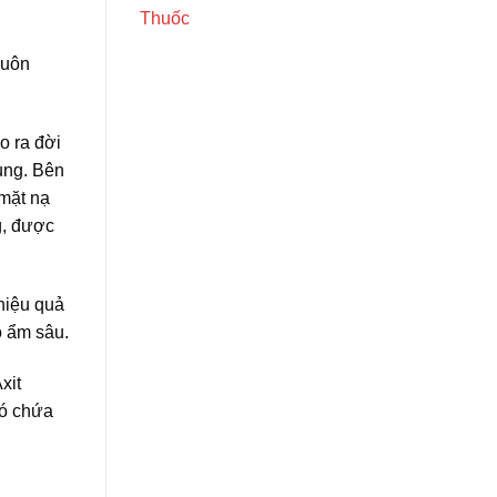
Thuốc
luôn
o ra đời
ụng. Bên
 mặt nạ
g, được
hiệu quả
ộ ẩm sâu.
xit
có chứa