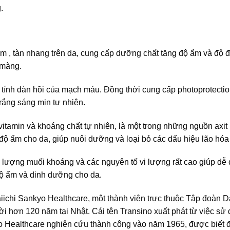
.
m , tàn nhang trên da, cung cấp dưỡng chất tăng độ ẩm và độ đ
 màng.
n tính đàn hồi của mạch máu. Đồng thời cung cấp photoprotectio
trắng sáng mịn tự nhiên.
tamin và khoáng chất tự nhiên, là một trong những nguồn axit
p độ ẩm cho da, giúp nuôi dưỡng và loại bỏ các dấu hiệu lão hóa
lượng muối khoáng và các nguyên tố vi lượng rất cao giúp dễ
độ ẩm và dinh dưỡng cho da.
iichi Sankyo Healthcare, một thành viên trực thuộc Tập đoàn Da
i hơn 120 năm tại Nhật. Cái tên Transino xuất phát từ việc sử
o Healthcare nghiên cứu thành công vào năm 1965, được biết 