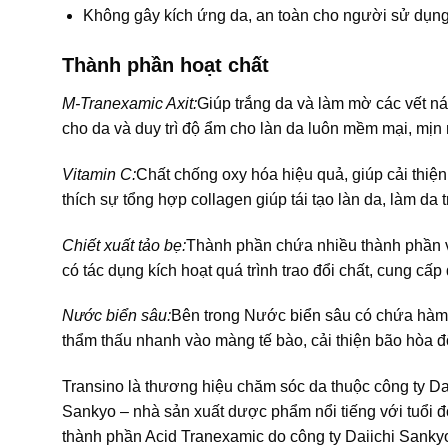
Không gây kích ứng da, an toàn cho người sử dụng
Thành phần hoạt chất
M-Tranexamic Axit:
Giúp trắng da và làm mờ các vết ná
cho da và duy trì độ ẩm cho làn da luôn mềm mại, mịn
Vitamin C:
Chất chống oxy hóa hiệu quả, giúp cải thiệ
thích sự tổng hợp collagen giúp tái tạo làn da, làm da 
Chiết xuất tảo bẹ:
Thành phần chứa nhiều thành phần vi
có tác dụng kích hoạt quá trình trao đổi chất, cung cấ
Nước biển sâu:
Bên trong Nước biển sâu có chứa hàm 
thẩm thấu nhanh vào màng tế bào, cải thiện bão hòa 
Transino là thương hiệu chăm sóc da thuộc công ty Da
Sankyo – nhà sản xuất dược phẩm nổi tiếng với tuổi đờ
thành phần Acid Tranexamic do công ty Daiichi Sanky