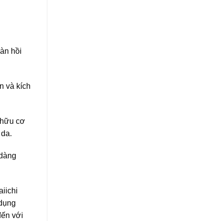
àn hồi
n và kích
 hữu cơ
 da.
 dàng
iichi
 dụng
đến với