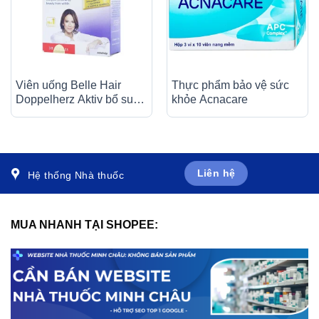
Viên uống Belle Hair
Thực phẩm bảo vệ sức
Doppelherz Aktiv bổ sung
khỏe Acnacare
các vitamin và khoáng
chất (3 vỉ x 10 viên)
Liên hệ
Hệ thống Nhà thuốc
MUA NHANH TẠI SHOPEE: