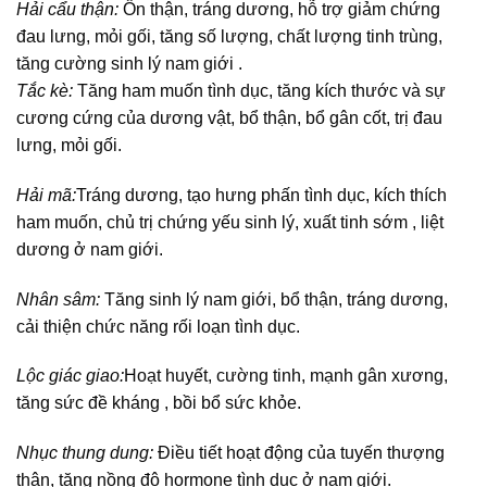
Hải cẩu thận:
Ôn thận, tráng dương, hỗ trợ giảm chứng
đau lưng, mỏi gối, tăng số lượng, chất lượng tinh trùng,
tăng cường sinh lý nam giới .
Tắc kè:
Tăng ham muốn tình dục, tăng kích thước và sự
cương cứng của dương vật, bổ thận, bổ gân cốt, trị đau
lưng, mỏi gối.
Hải mã:
Tráng dương, tạo hưng phấn tình dục, kích thích
ham muốn, chủ trị chứng yếu sinh lý, xuất tinh sớm , liệt
dương ở nam giới.
Nhân sâm:
Tăng sinh lý nam giới, bổ thận, tráng dương,
cải thiện chức năng rối loạn tình dục.
Lộc giác giao:
Hoạt huyết, cường tinh, mạnh gân xương,
tăng sức đề kháng , bồi bổ sức khỏe.
Nhục thung dung:
Điều tiết hoạt động của tuyến thượng
thận, tăng nồng độ hormone tình dục ở nam giới.