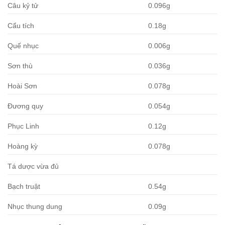
Câu kỷ tử
0.096g
Cẩu tích
0.18g
Quế nhục
0.006g
Sơn thù
0.036g
Hoài Sơn
0.078g
Đương quy
0.054g
Phục Linh
0.12g
Hoàng kỳ
0.078g
Tá dược vừa đủ
Bạch truật
0.54g
Nhục thung dung
0.09g