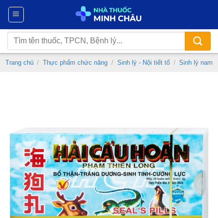
Chuyển
đến
nội
Tìm
dung
kiếm:
Trang chủ
/
Thực phẩm chức năng
/
Sinh lý - Nội tiết tố
/
Sinh lý nam