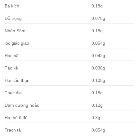
Ba kích
0.18g
Đỗ trọng
0.078g
Nhân Sâm
0.18g
lộc giác giao
0.054g
Hải mã
0.042g
Tắc kè
0.036g
Hải cẩu thận
0.108g
Thục địa
0.18g
Dâm dương hoắc
0.12g
Hà thủ ô đỏ
0.3g
Trạch tả
0.054g