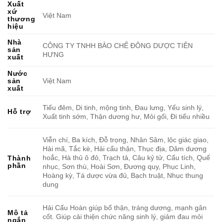
Xuất
xứ
Việt Nam
thương
hiệu
Nhà
CÔNG TY TNHH BÀO CHẾ ĐÔNG DƯỢC TIÊN
sản
HƯNG
xuất
Nước
sản
Việt Nam
xuất
Tiểu đêm, Di tinh, mộng tinh, Đau lưng, Yếu sinh lý,
Hỗ trợ
Xuất tinh sớm, Thận dương hư, Mỏi gối, Đi tiểu nhiều
Viễn chí, Ba kích, Đỗ trọng, Nhân Sâm, lộc giác giao,
Hải mã, Tắc kè, Hải cẩu thận, Thục địa, Dâm dương
hoắc, Hà thủ ô đỏ, Trạch tả, Câu kỷ tử, Cẩu tích, Quế
Thành
phần
nhục, Sơn thù, Hoài Sơn, Đương quy, Phục Linh,
Hoàng kỳ, Tá dược vừa đủ, Bạch truật, Nhục thung
dung
Hải Cẩu Hoàn giúp bổ thận, tráng dương, mạnh gân
Mô tả
cốt. Giúp cải thiện chức năng sinh lý, giảm đau mỏi
ngắn