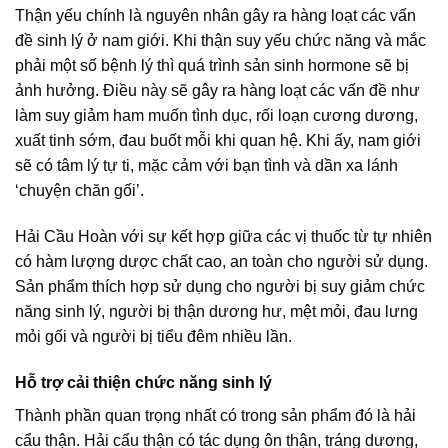
Thận yếu chính là nguyên nhân gây ra hàng loạt các vấn
đề sinh lý ở nam giới. Khi thận suy yếu chức năng và mắc
phải một số bệnh lý thì quá trình sản sinh hormone sẽ bị
ảnh hưởng. Điều này sẽ gây ra hàng loạt các vấn đề như
làm suy giảm ham muốn tình dục, rối loạn cương dương,
xuất tinh sớm, đau buốt mỗi khi quan hệ. Khi ấy, nam giới
sẽ có tâm lý tự ti, mặc cảm với bạn tình và dần xa lánh
‘chuyện chăn gối’.
Hải Cầu Hoàn với sự kết hợp giữa các vị thuốc từ tự nhiên
có hàm lượng dược chất cao, an toàn cho người sử dụng.
Sản phẩm thích hợp sử dụng cho người bị suy giảm chức
năng sinh lý, người bị thận dương hư, mệt mỏi, đau lưng
mỏi gối và người bị tiểu đêm nhiều lần.
Hỗ trợ cải thiện chức năng sinh lý
Thành phần quan trọng nhất có trong sản phẩm đó là hải
cẩu thận. Hải cẩu thận có tác dụng ôn thận, tráng dương,