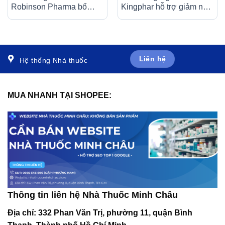
Robinson Pharma bổ
Kingphar hỗ trợ giảm ngạt
sung vitamin, khoáng chất
mũi, hắt hơi (60 viên)
cho nữ mang thai (60
viên)
Liên hệ
Hệ thống Nhà thuốc
MUA NHANH TẠI SHOPEE:
Thông tin liên hệ Nhà Thuốc Minh Châu
Địa chỉ:
332 Phan Văn Trị, phường 11, quận Bình