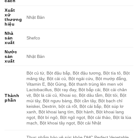
cách
Xuất
xứ
Nhật Bản
thương
hiệu
Nhà
sản
Shefco
xuất
Nước
sản
Nhật Bản
xuất
Bột củ từ, Bột đậu bắp, Bột đậu tương, Bột tía tô, Bột
măng tây, Bột cải củ, Bột ngải cứu, Bột mướp đắng,
Vitamin E, Bột Gừng, Bột thanh trùng lên men với
Lactobacillus, Bột ray đay, Bột bắp cải, Bột cải chân
vịt, Bột lá cải củ, Khoai sọ, Bột dâu tằm, Bột tỏi, Bột
Thành
phần
mùi tây, Bột ngưu bàng, Bột cần tây, Bột bạch chỉ
keiskei, Dextrin, bột cà rốt, Bột cải bắp, Bột súp lơ
xanh, Bột khoai lang tím, Bột hành, Bột khoai lang
ngọt, Bột bí ngô, Bột ngô ngọt, Bột cải thảo, Bột lá lúa
mạch, Bột khoai tây ngọt, Bột cải Nhật
Thực phẩm bảo vệ sức khỏe DHC Perfect Vegetable