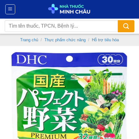
Chuyển
đến
nội
Tìm
dung
kiếm:
Trang chủ
/
Thực phẩm chức năng
/
Hỗ trợ tiêu hóa