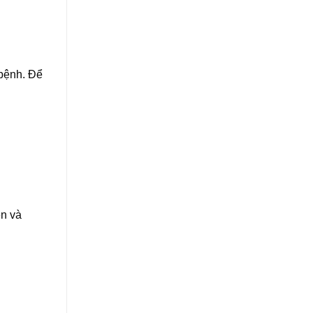
 bệnh. Để
ên và