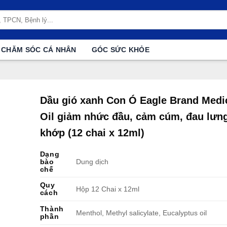
CHĂM SÓC CÁ NHÂN
GÓC SỨC KHỎE
Dầu gió xanh Con Ó Eagle Brand Medi
Oil giảm nhức đầu, cảm cúm, đau lưng
khớp (12 chai x 12ml)
Dạng
bào
Dung dịch
chế
Quy
Hộp 12 Chai x 12ml
cách
Thành
Menthol, Methyl salicylate, Eucalyptus oil
phần