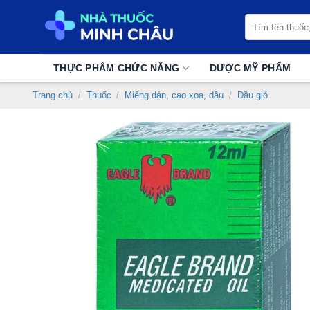
Chuyển
Tìm
đến
kiếm:
nội
dung
THỰC PHẨM CHỨC NĂNG
DƯỢC MỸ PHẨM
Trang chủ
/
Thuốc
/
Miếng dán, cao xoa, dầu
/
Dầu gió