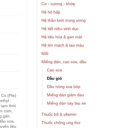
Cơ - xương - khớp
Hệ hô hấp
Hệ thần kinh trung ương
Hệ tiết niệu-sinh dục
Hệ tiêu hóa & gan mật
Hệ tim mạch & tạo máu
Mắt
Miếng dán, cao xoa, dầu
Cao xoa
Dầu gió
Dầu nóng xoa bóp
Miếng dán giảm đau
 Co.(Pte)
ethyl
Miếng dán say tàu xe
 tạm thời
ảm cúm,
Thuốc bổ & vitamin
g gân.
dầu xoa,
Thuốc chống ung thư
uyên liệu