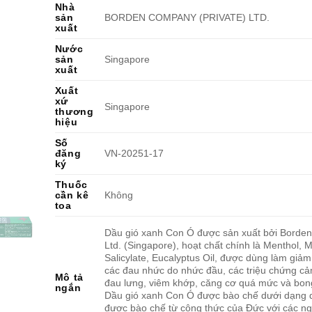
Nhà
sản
BORDEN COMPANY (PRIVATE) LTD.
xuất
Nước
sản
Singapore
xuất
Xuất
xứ
Singapore
thương
hiệu
Số
đăng
VN-20251-17
ký
Thuốc
cần kê
Không
toa
Dầu gió xanh Con Ó được sản xuất bởi Borden
Ltd. (Singapore), hoạt chất chính là Menthol, M
Salicylate, Eucalyptus Oil, được dùng làm giảm
các đau nhức do nhức đầu, các triệu chứng c
Mô tả
đau lưng, viêm khớp, căng cơ quá mức và bon
ngắn
Dầu gió xanh Con Ó được bào chế dưới dạng 
được bào chế từ công thức của Đức với các ng