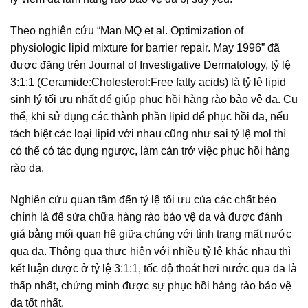
Theo nghiên cứu “Man MQ et al. Optimization of
physiologic lipid mixture for barrier repair. May 1996” đã
được đăng trên Journal of Investigative Dermatology, tỷ lệ
3:1:1 (Ceramide:Cholesterol:Free fatty acids) là tỷ lệ lipid
sinh lý tối ưu nhất để giúp phục hồi hàng rào bảo vệ da. Cụ
thể, khi sử dụng các thành phần lipid để phục hồi da, nếu
tách biệt các loại lipid với nhau cũng như sai tỷ lệ mol thì
có thể có tác dụng ngược, làm cản trở việc phục hồi hàng
rào da.
Nghiên cứu quan tâm đến tỷ lệ tối ưu của các chất béo
chính là để sửa chữa hàng rào bảo vệ da và được đánh
giá bằng mối quan hệ giữa chúng với tình trạng mất nước
qua da. Thông qua thực hiện với nhiều tỷ lệ khác nhau thì
kết luận được ở tỷ lệ 3:1:1, tốc độ thoát hơi nước qua da là
thấp nhất, chứng minh được sự phục hồi hàng rào bảo vệ
da tốt nhất.