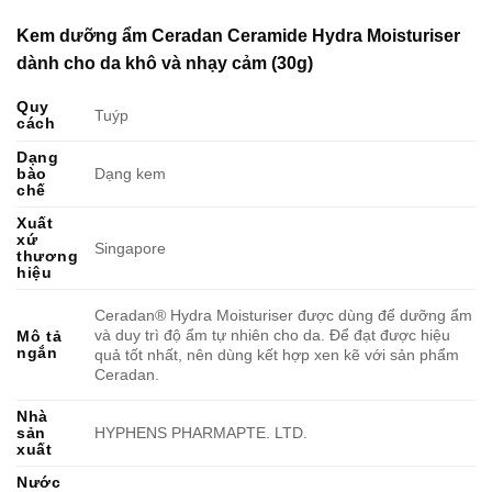
Kem dưỡng ẩm Ceradan Ceramide Hydra Moisturiser
dành cho da khô và nhạy cảm (30g)
Quy
Tuýp
cách
Dạng
bào
Dạng kem
chế
Xuất
xứ
Singapore
thương
hiệu
Ceradan® Hydra Moisturiser được dùng để dưỡng ẩm
và duy trì độ ẩm tự nhiên cho da. Để đạt được hiệu
Mô tả
ngắn
quả tốt nhất, nên dùng kết hợp xen kẽ với sản phẩm
Ceradan.
Nhà
sản
HYPHENS PHARMAPTE. LTD.
xuất
Nước