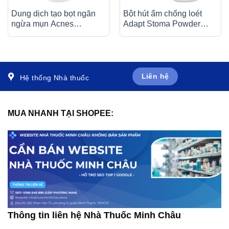
Dung dịch tạo bọt ngăn
Bột hút ẩm chống loét
ngừa mụn Acnes
Adapt Stoma Powder
Foaming Wash Rohto
Hollister cho vùng da tổn
sạch khuẩn (150ml)
thương, vùng quanh hậu
môn nhân tạo (28,3g)
Liên hệ
Hệ thống Nhà thuốc
MUA NHANH TẠI SHOPEE:
Thông tin liên hệ Nhà Thuốc Minh Châu