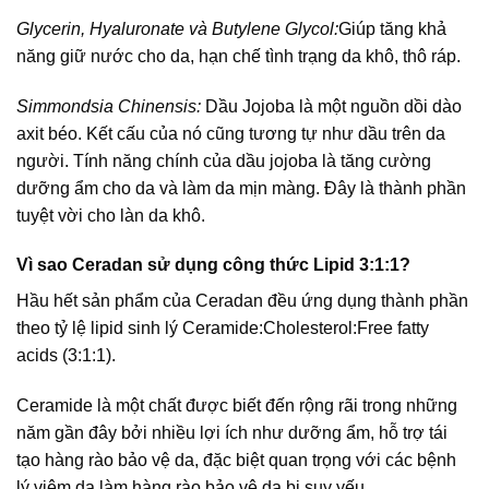
Glycerin, Hyaluronate và Butylene Glycol:
Giúp tăng khả
năng giữ nước cho da, hạn chế tình trạng da khô, thô ráp.
Simmondsia Chinensis:
Dầu Jojoba là một nguồn dồi dào
axit béo. Kết cấu của nó cũng tương tự như dầu trên da
người. Tính năng chính của dầu jojoba là tăng cường
dưỡng ẩm cho da và làm da mịn màng. Đây là thành phần
tuyệt vời cho làn da khô.
Vì sao Ceradan sử dụng công thức Lipid 3:1:1?
Hầu hết sản phẩm của Ceradan đều ứng dụng thành phần
theo tỷ lệ lipid sinh lý Ceramide:Cholesterol:Free fatty
acids (3:1:1).
Ceramide là một chất được biết đến rộng rãi trong những
năm gần đây bởi nhiều lợi ích như dưỡng ẩm, hỗ trợ tái
tạo hàng rào bảo vệ da, đặc biệt quan trọng với các bệnh
lý viêm da làm hàng rào bảo vệ da bị suy yếu.