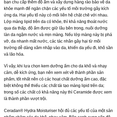
bạn chu cấp thêm độ ẩm và xây dựng hàng rào bảo vệ da
khỏe mạnh để ngăn chặn các yếu tố môi trường gây kích
ứng da. Hai yếu tố này có mối liên hệ chặt chẽ với nhau.
Lớp màng lipid trên da có khỏe, thì khả năng thoát nước
qua da thấp, độ ẩm được giữ lâu bên trong, nuôi dưỡng
làn da ngậm nước và mịn màng. Nếu lớp màng này bị phá
vỡ, da nhanh mất nước, các tác nhân gây hại từ môi
trường dễ dàng xâm nhập vào da, khiến da yếu đi, khô sần
và lão hóa.
Vì vậy, khi lựa chọn kem dưỡng ẩm cho da khô và nhạy
cảm, dễ kích ứng, bạn nên xem xét về thành phần sản
phẩm, tốt nhất nên có các hoạt chất dưỡng ẩm cao, đặc
biệt không thể thiếu các chất tái tạo màng lipid trên da;
trong số các chất có khả năng này thì Ceramide được xem
là thành phần vượt trội.
Ceradan® Hydra Moisturiser hội đủ các yếu tố của một sản