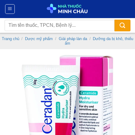
Chuyển
đến
nội
Tìm
dung
kiếm:
Trang chủ
/
Dược mỹ phẩm
/
Giải pháp làn da
/
Dưỡng da bị khô, thiếu
ẩm