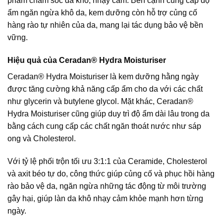
phẩm chăm sóc da khô, nhạy cảm. Bên cạnh cung cấp độ
ẩm ngăn ngừa khô da, kem dưỡng còn hỗ trợ củng cố
hàng rào tự nhiên của da, mang lại tác dụng bảo vệ bền
vững.
Hiệu quả của Ceradan® Hydra Moisturiser
Ceradan® Hydra Moisturiser là kem dưỡng hằng ngày
được tăng cường khả năng cấp ẩm cho da với các chất
như glycerin và butylene glycol. Mặt khác, Ceradan®
Hydra Moisturiser cũng giúp duy trì độ ẩm dài lâu trong da
bằng cách cung cấp các chất ngăn thoát nước như sáp
ong và Cholesterol.
Với tỷ lệ phối trộn tối ưu 3:1:1 của Ceramide, Cholesterol
và axit béo tự do, công thức giúp củng cố và phục hồi hàng
rào bảo vệ da, ngăn ngừa những tác động từ môi trường
gây hại, giúp làn da khô nhạy cảm khỏe mạnh hơn từng
ngày.